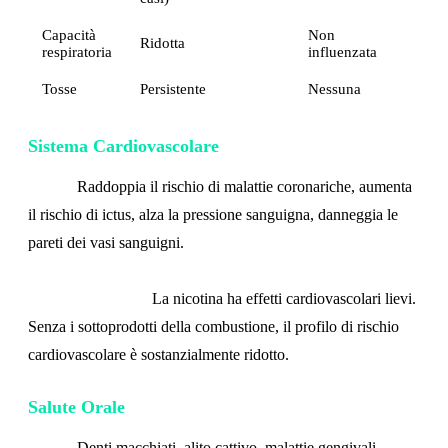
Capacità
Non
Ridotta
respiratoria
influenzata
Tosse
Persistente
Nessuna
Sistema Cardiovascolare
Fumo:
Raddoppia il rischio di malattie coronariche, aumenta
il rischio di ictus, alza la pressione sanguigna, danneggia le
pareti dei vasi sanguigni.
Nicotine pouches:
La nicotina ha effetti cardiovascolari lievi.
Senza i sottoprodotti della combustione, il profilo di rischio
cardiovascolare è sostanzialmente ridotto.
Salute Orale
Fumo:
Denti macchiati, alito cattivo, malattie gengivali,