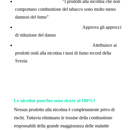
Public Health England:
"I prodotti alla nicotina che non
comportano combustione del tabacco sono molto meno
dannosi del fumo"
Royal College of Physicians (UK):
Approva gli approcci
di riduzione del danno
Agenzia svedese per la salute pubblica:
Attribuisce ai
prodotti orali alla nicotina i tassi di fumo record della
Svezia
FAQ
Le nicotine pouches sono sicure al 100%?
Nessun prodotto alla nicotina è completamente privo di
rischi. Tuttavia eliminano le tossine della combustione
responsabili della grande maggioranza delle malattie