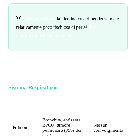
💡
La regola d'oro:
la nicotina crea dipendenza ma è
relativamente poco rischiosa di per sé.
La
combustione è ciò che uccide.
Confronto per Apparato
Sistema Respiratorio
Nicotine
Fumo
Pouches
Bronchite, enfisema,
BPCO, tumore
Nessun
Polmoni
polmonare (85% dei
coinvolgimento
casi)