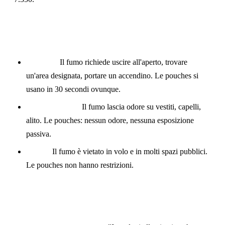
Confronto Stile di Vita
Praticità:
Il fumo richiede uscire all'aperto, trovare
un'area designata, portare un accendino. Le pouches si
usano in 30 secondi ovunque.
Impatto sociale:
Il fumo lascia odore su vestiti, capelli,
alito. Le pouches: nessun odore, nessuna esposizione
passiva.
Viaggi:
Il fumo è vietato in volo e in molti spazi pubblici.
Le pouches non hanno restrizioni.
Cosa Dicono le Autorità Sanitarie