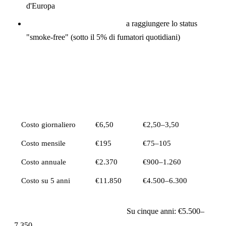
d'Europa
La Svezia è l'unico paese UE
a raggiungere lo status
"smoke-free" (sotto il 5% di fumatori quotidiani)
Confronto Costi
Fattore
Sigarette
Nicotine Pouches
Costo giornaliero
€6,50
€2,50–3,50
Costo mensile
€195
€75–105
Costo annuale
€2.370
€900–1.260
Costo su 5 anni
€11.850
€4.500–6.300
Risparmio annuo: €1.100–1.470.
Su cinque anni: €5.500–
7.350.