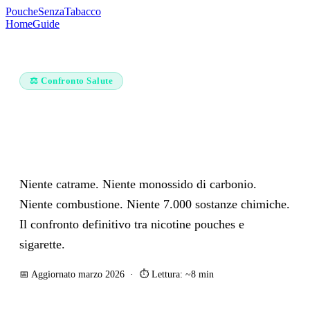
Pouche
SenzaTabacco
Home
Guide
⚖️ Confronto Salute
Nicotine Pouches vs Sigarette: Il
Confronto Completo 2026
Niente catrame. Niente monossido di carbonio.
Niente combustione. Niente 7.000 sostanze chimiche.
Il confronto definitivo tra nicotine pouches e
sigarette.
📅 Aggiornato marzo 2026 · ⏱ Lettura: ~8 min