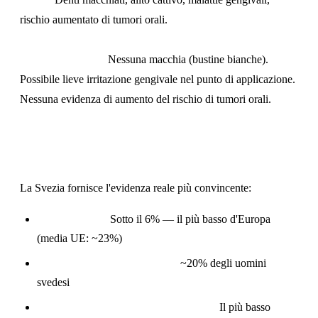
rischio aumentato di tumori orali.
Nicotine pouches:
Nessuna macchia (bustine bianche).
Possibile lieve irritazione gengivale nel punto di applicazione.
Nessuna evidenza di aumento del rischio di tumori orali.
L'Evidenza Svedese
La Svezia fornisce l'evidenza reale più convincente:
Tasso di fumo:
Sotto il 6% — il più basso d'Europa
(media UE: ~23%)
Uso di nicotine pouches/snus:
~20% degli uomini
svedesi
Tasso di tumore al polmone maschile:
Il più basso