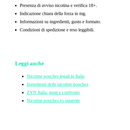
Presenza di avviso nicotina e verifica 18+.
Indicazione chiara della forza in mg.
Informazioni su ingredienti, gusto e formato.
Condizioni di spedizione e reso leggibili.
Leggi anche
Nicotine pouches legali in Italia
Ingredienti delle nicotine pouches
ZYN Italia: gusti e confronto
Nicotine pouches vs sigarette