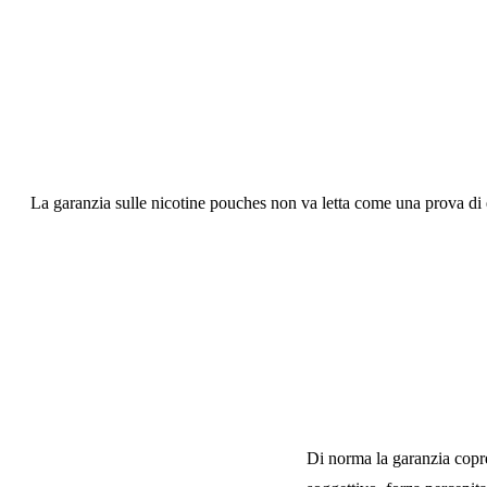
I sacchetti di nicotina
La garanzia sulle nicotine pouches non va letta come una prova di e
Risposta breve
Di norma la garanzia cop