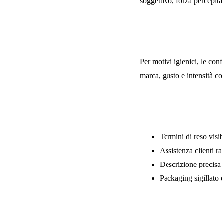
soggettivo, forza percepit
Garanzia, reso 
Per motivi igienici, le con
marca, gusto e intensità co
Segnali di uno s
Termini di reso visib
Assistenza clienti r
Descrizione precisa
Packaging sigillato 