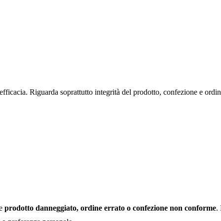
 sono coperti da garanzia?
fficacia. Riguarda soprattutto integrità del prodotto, confezione e ordin
re
prodotto danneggiato, ordine errato o confezione non conforme
.