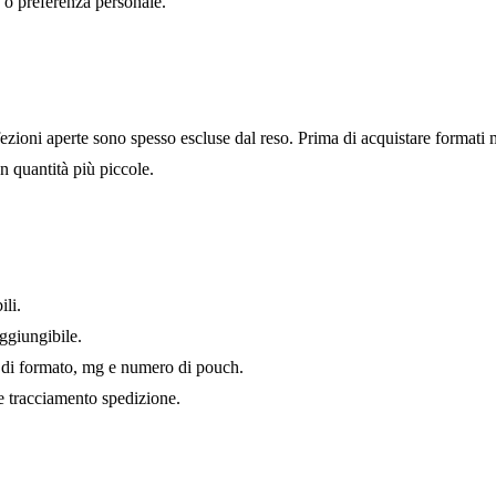
a o preferenza personale.
e prodotto aperto
fezioni aperte sono spesso escluse dal reso. Prima di acquistare formati 
n quantità più piccole.
hop affidabile
ili.
aggiungibile.
 di formato, mg e numero di pouch.
e tracciamento spedizione.